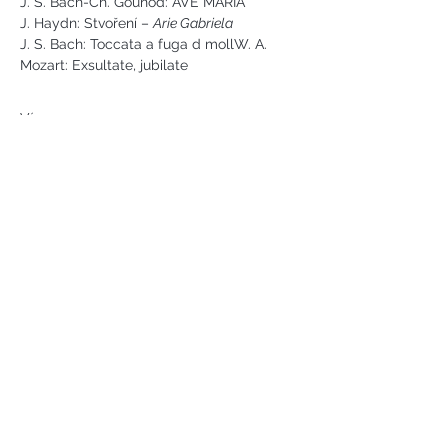
J. S. Bach-Ch. Gounod: AVE MARIA
J. Haydn: Stvoření – 
Arie Gabriela
J. S. Bach: Toccata a fuga d mollW. A. 
Mozart: Exsultate, jubilate
Více
Náměstí svobody 2, Karlovy Vary
Tel:
+420 733 233 266
jsejkora@phantasyart.cz
©2020 by Phantasy Art s.r.o.
Photos by Daniel Havel and David
Lupoměský