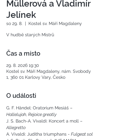
Müllerová a Vladimír
Jelínek
so 29. 8.
  |  
Kostel sv. Máří Magdaleny
V hudbě starých Mistrů
Čas a místo
29. 8. 2026 19:30
Kostel sv. Máří Magdaleny, nám. Svobody
1, 360 01 Karlovy Vary, Česko
O události
G. F. Händel: Oratorium Mesiáš – 
Hallelujah, Rejoice greatly
J. S. Bach-A. Vivaldi: Koncert a moll –
Allegretto
A. Vivaldi: Juditha triumphans - 
Fulgeat sol