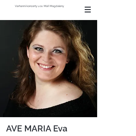
Varhanní koncerty u sv. Máří Magdaleny
AVE MARIA Eva