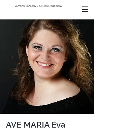
Varhanní koncerty u sv. Máří Magdaleny
AVE MARIA Eva