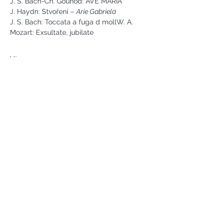
J. S. Bach-Ch. Gounod: AVE MARIA
J. Haydn: Stvoření – 
Arie Gabriela
J. S. Bach: Toccata a fuga d mollW. A. 
Mozart: Exsultate, jubilate
Více
Náměstí svobody 2, Karlovy Vary
Tel:
+420 733 233 266
jsejkora@phantasyart.cz
©2020 by Phantasy Art s.r.o.
Photos by Daniel Havel and David
Lupoměský