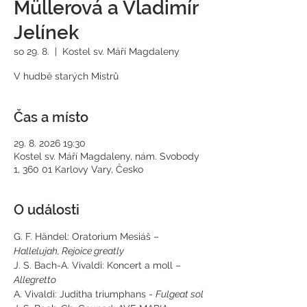
Müllerová a Vladimír
Jelínek
so 29. 8.
  |  
Kostel sv. Máří Magdaleny
V hudbě starých Mistrů
Čas a místo
29. 8. 2026 19:30
Kostel sv. Máří Magdaleny, nám. Svobody
1, 360 01 Karlovy Vary, Česko
O události
G. F. Händel: Oratorium Mesiáš – 
Hallelujah, Rejoice greatly
J. S. Bach-A. Vivaldi: Koncert a moll –
Allegretto
A. Vivaldi: Juditha triumphans - 
Fulgeat sol