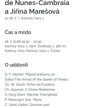
de Nunes-Cambraia
a Jiřina Marešová
so 18. 7.
  |  
Karlovy Vary 1
Čas a místo
18. 7. 2026 19:30 – 20:30
Karlovy Vary 1, nám. Svobody 1, 360 01
Karlovy Vary-Karlovy Vary 1, Česko
O události
G. F. Händel: Příjezd královny ze 
Sáby/The Arrival of the Queen of Sheba
Ch. W. Gluck: Orfeo ed Euridice
Ch. Gounod: O Divine Redeemer
S. Karg-Elert: Marche Triomphale
P. Mascagni: Ave  Maria
C. Saint-Saëns: Samson and 