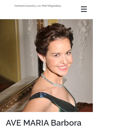
Varhanní koncerty u sv. Máří Magdaleny
AVE MARIA Barbora