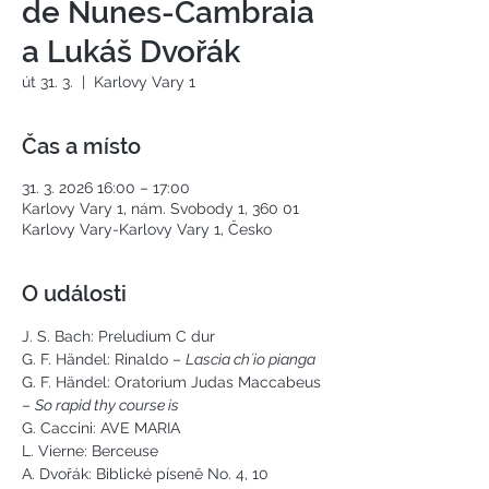
de Nunes-Cambraia
a Lukáš Dvořák
út 31. 3.
  |  
Karlovy Vary 1
Čas a místo
31. 3. 2026 16:00 – 17:00
Karlovy Vary 1, nám. Svobody 1, 360 01
Karlovy Vary-Karlovy Vary 1, Česko
O události
J. S. Bach: Preludium C dur
G. F. Händel: Rinaldo – 
Lascia ch´io pianga
G. F. Händel: Oratorium Judas Maccabeus 
– 
So rapid thy course is
G. Caccini: AVE MARIA
L. Vierne: Berceuse
A. Dvořák: Biblické píseně No. 4, 10