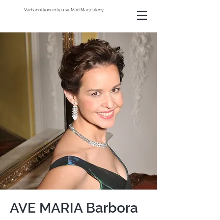
Varhanní koncerty u sv. Máří Magdaleny
AVE MARIA Barbora