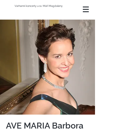
Varhanní koncerty u sv. Máří Magdaleny
AVE MARIA Barbora