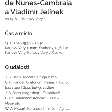
de Nunes-Cambraia
a Vladimír Jelínek
so 13. 6.
  |  
Karlovy Vary 1
Čas a místo
13. 6. 2026 19:30 – 20:30
Karlovy Vary 1, nám. Svobody 1, 360 01
Karlovy Vary-Karlovy Vary 1, Česko
O události
J. S. Bach: Toccata a fuga d moll
G. F. Händel:
Oratorium Mesiáš
 –  O thou 
that tellest Good tidings to Zion
J. S. Bach:
Magnificat -
 Et exultavit 
G. Ph. Telemann: Koncert D Dur – 
Moderato
W. A. Mozart: Korunovační mše – 
Agnus 