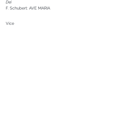
Dei
F. Schubert: AVE MARIA
Více
Náměstí svobody 2, Karlovy Vary
Tel:
+420 733 233 266
jsejkora@phantasyart.cz
©2020 by Phantasy Art s.r.o.
Photos by Daniel Havel and David
Lupoměský