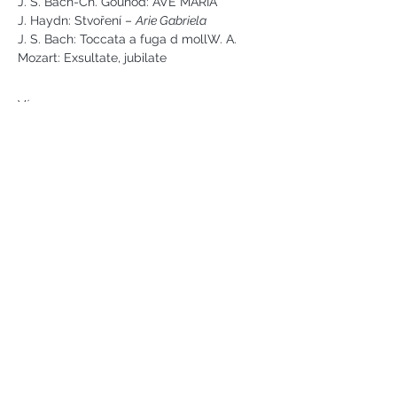
J. S. Bach-Ch. Gounod: AVE MARIA
J. Haydn: Stvoření – 
Arie Gabriela
J. S. Bach: Toccata a fuga d mollW. A. 
Mozart: Exsultate, jubilate
Více
Náměstí svobody 2, Karlovy Vary
Tel:
+420 733 233 266
jsejkora@phantasyart.cz
©2020 by Phantasy Art s.r.o.
Photos by Daniel Havel and David
Lupoměský