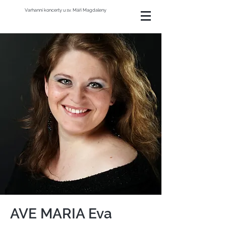
Varhanní koncerty u sv. Máří Magdaleny
AVE MARIA Eva