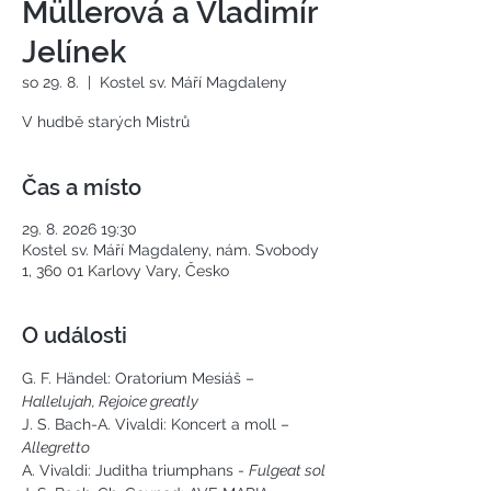
Müllerová a Vladimír
Jelínek
so 29. 8.
  |  
Kostel sv. Máří Magdaleny
V hudbě starých Mistrů
Čas a místo
29. 8. 2026 19:30
Kostel sv. Máří Magdaleny, nám. Svobody
1, 360 01 Karlovy Vary, Česko
O události
G. F. Händel: Oratorium Mesiáš – 
Hallelujah, Rejoice greatly
J. S. Bach-A. Vivaldi: Koncert a moll –
Allegretto
A. Vivaldi: Juditha triumphans - 
Fulgeat sol