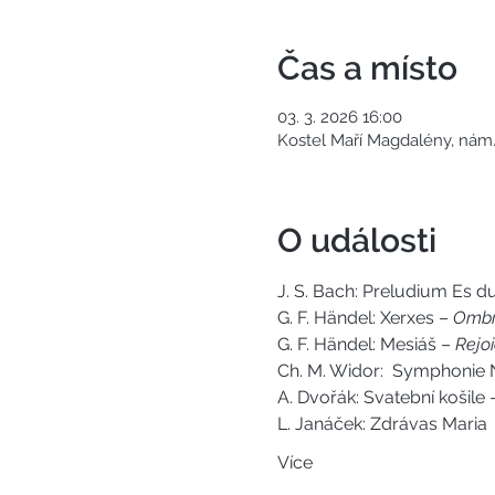
Čas a místo
03. 3. 2026 16:00
Kostel Maří Magdalény, nám.
O události
J. S. Bach: Preludium Es 
G. F. Händel: Xerxes – 
Ombr
G. F. Händel: Mesiáš – 
Rejoi
Ch. M. Widor:  Symphonie N
A. Dvořák: Svatební košile 
L. Janáček: Zdrávas Maria
Více