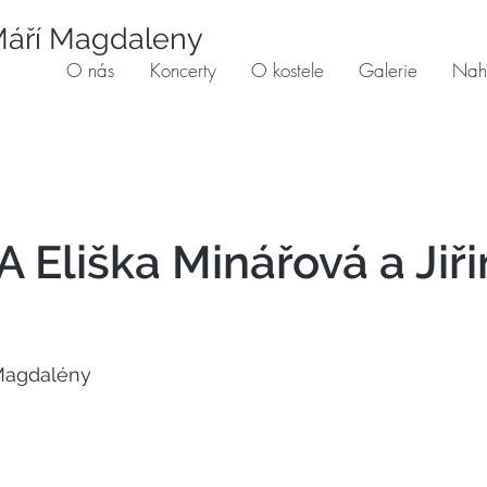
 Máří Magdaleny
O nás
Koncerty
O kostele
Galerie
Nah
 Eliška Minářová a Jiři
 Magdalény