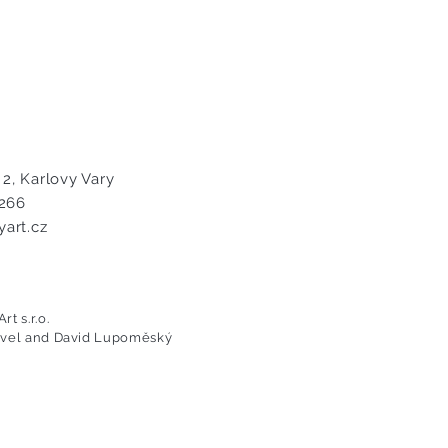
2, Karlovy Vary
 266
art.cz
t s.r.o.
avel and David Lupoměský