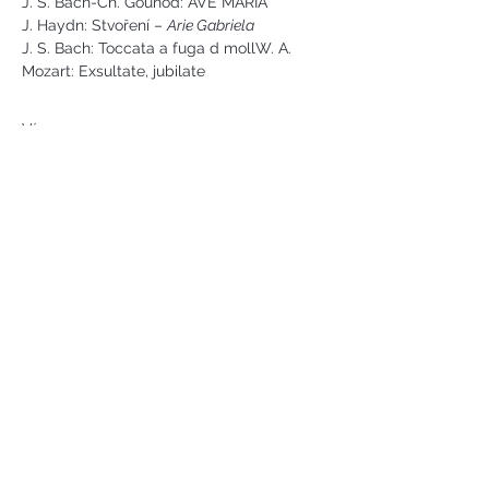
J. S. Bach-Ch. Gounod: AVE MARIA
J. Haydn: Stvoření – 
Arie Gabriela
J. S. Bach: Toccata a fuga d mollW. A. 
Mozart: Exsultate, jubilate
Více
Náměstí svobody 2, Karlovy Vary
Tel:
+420 733 233 266
jsejkora@phantasyart.cz
©2020 by Phantasy Art s.r.o.
Photos by Daniel Havel and David
Lupoměský