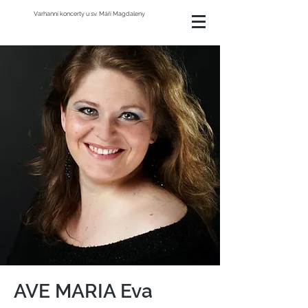
Varhanní koncerty u sv. Máří Magdaleny
AVE MARIA Eva