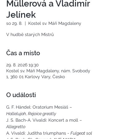
Müllerová a Vladimír
Jelínek
so 29. 8.
  |  
Kostel sv. Máří Magdaleny
V hudbě starých Mistrů
Čas a místo
29. 8. 2026 19:30
Kostel sv. Máří Magdaleny, nám. Svobody
1, 360 01 Karlovy Vary, Česko
O události
G. F. Händel: Oratorium Mesiáš – 
Hallelujah, Rejoice greatly
J. S. Bach-A. Vivaldi: Koncert a moll –
Allegretto
A. Vivaldi: Juditha triumphans - 
Fulgeat sol