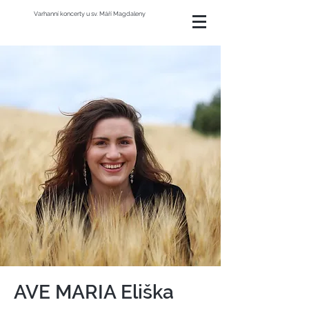
Varhanní koncerty u sv. Máří Magdaleny
AVE MARIA Eliška