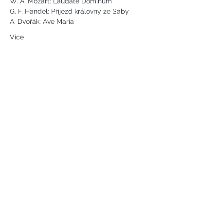
W. A. Mozart: Laudate Dominum        
G. F. Händel: Příjezd královny ze Sáby       
A. Dvořák: Ave Maria                      
Více
Náměstí svobody 2, Karlovy Vary
Tel:
+420 733 233 266
jsejkora@phantasyart.cz
©2020 by Phantasy Art s.r.o.
Photos by Daniel Havel and David
Lupoměský