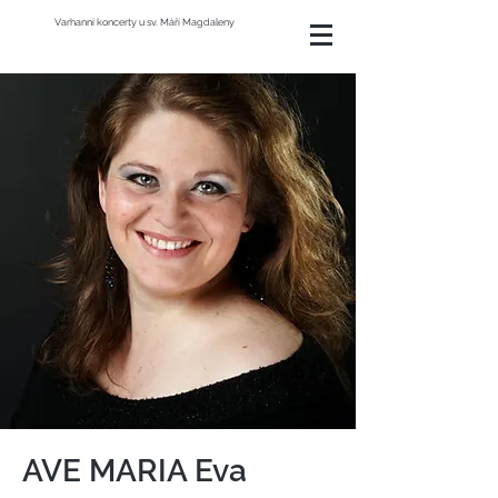
Varhanní koncerty u sv. Máří Magdaleny
AVE MARIA Eva