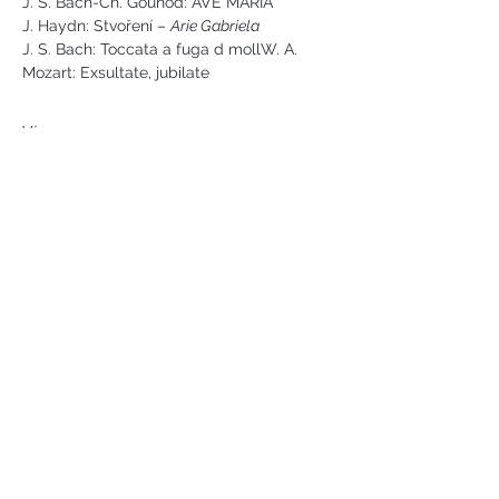
J. S. Bach-Ch. Gounod: AVE MARIA
J. Haydn: Stvoření – 
Arie Gabriela
J. S. Bach: Toccata a fuga d mollW. A. 
Mozart: Exsultate, jubilate
Více
Náměstí svobody 2, Karlovy Vary
Tel:
+420 733 233 266
jsejkora@phantasyart.cz
©2020 by Phantasy Art s.r.o.
Photos by Daniel Havel and David
Lupoměský