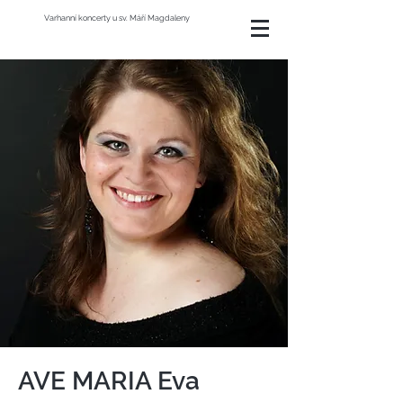
Varhanní koncerty u sv. Máří Magdaleny
AVE MARIA Eva