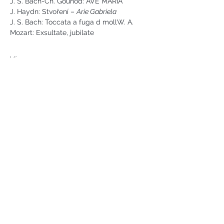
J. S. Bach-Ch. Gounod: AVE MARIA
J. Haydn: Stvoření – 
Arie Gabriela
J. S. Bach: Toccata a fuga d mollW. A. 
Mozart: Exsultate, jubilate
Více
Náměstí svobody 2, Karlovy Vary
Tel:
+420 733 233 266
jsejkora@phantasyart.cz
©2020 by Phantasy Art s.r.o.
Photos by Daniel Havel and David
Lupoměský