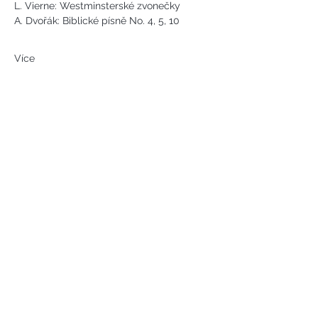
L. Vierne: Westminsterské zvonečky
A. Dvořák: Biblické písně No. 4, 5, 10  
Více
Náměstí svobody 2, Karlovy Vary
Tel:
+420 733 233 266
jsejkora@phantasyart.cz
©2020 by Phantasy Art s.r.o.
Photos by Daniel Havel and David
Lupoměský