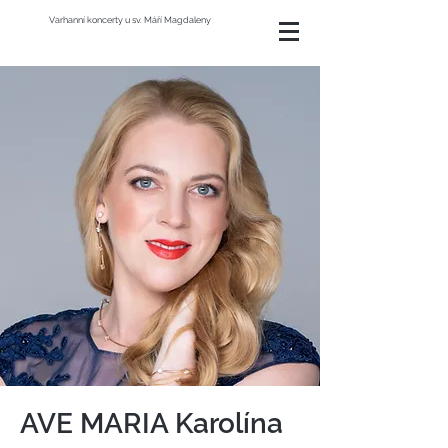
Varhanní koncerty u sv. Máří Magdaleny
AVE MARIA Karolína