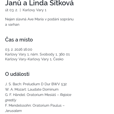
Janů a Linda Sítková
út 03. 2.
  |  
Karlovy Vary 1
Nejen slavná Ave Maria v podání sopránu
a varhan
Čas a místo
03. 2. 2026 16:00
Karlovy Vary 1, nám. Svobody 1, 360 01
Karlovy Vary-Karlovy Vary 1, Česko
O události
J. S. Bach: Preludium D Dur BWV 532
W. A. Mozart: Laudate Dominum
G. F. Händel: Oratorium Mesiáš – 
Rejoice 
greatly
F. Mendelssohn: Oratorium Paulus – 
Jerusalem