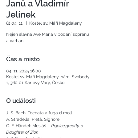
Janů a Vladimír
Jelínek
út 04. 11.
  |  
Kostel sv. Máří Magdaleny
Nejen slavná Ave Maria v podání sopránu
a varhan
Čas a místo
04. 11. 2025 16:00
Kostel sv. Máří Magdaleny, nám. Svobody
1, 360 01 Karlovy Vary, Česko
O události
J. S. Bach: Toccata a fuga d moll 
A. Stradella: Pietà, Signore
G. F. Händel: Mesiáš – 
Rejoice greatly, o 
Daughter of Zion