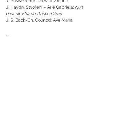
J. P. Sweelinck: Téma a variace 
J. Haydn: Stvoření – Arie Gabriela: 
Nun 
beut die Flur das frische Grün
J. S. Bach-Ch. Gounod: Ave Maria 
Více
Náměstí svobody 2, Karlovy Vary
Tel:
+420 733 233 266
jsejkora@phantasyart.cz
©2020 by Phantasy Art s.r.o.
Photos by Daniel Havel and David
Lupoměský