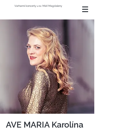
Varhanní koncerty u sv. Máří Magdaleny
AVE MARIA Karolína