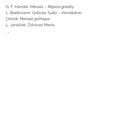
G. F. Händel: Mesiáš – 
Rejoice greatly
L. Boëllmann: Gotická Suita – 
Introdukce-
Chorál, Menuet gothique
L. Janáček: Zdrávas Maria
Více
Náměstí svobody 2, Karlovy Vary
Tel:
+420 733 233 266
jsejkora@phantasyart.cz
©2020 by Phantasy Art s.r.o.
Photos by Daniel Havel and David
Lupoměský