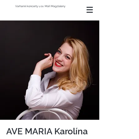
Varhanní koncerty u sv. Máří Magdaleny
AVE MARIA Karolína