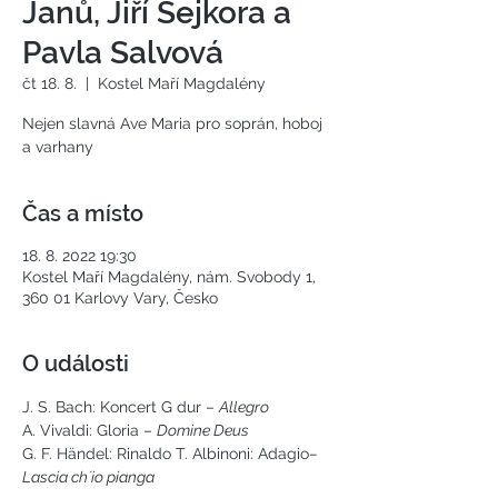
Janů, Jiří Sejkora a
Pavla Salvová
čt 18. 8.
  |  
Kostel Maří Magdalény
Nejen slavná Ave Maria pro soprán, hoboj
a varhany
Čas a místo
18. 8. 2022 19:30
Kostel Maří Magdalény, nám. Svobody 1,
360 01 Karlovy Vary, Česko
O události
J. S. Bach: Koncert G dur – 
Allegro
A. Vivaldi: Gloria – 
Domine Deus
G. F. Händel: Rinaldo 
T. Albinoni: Adagio
– 